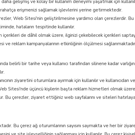
 daha gelişmiş ve kolay bir kullanım deneyimi yaşatmak için kullanılan
 rahatça erişmenizi sağlamak işlevlerini yerine getirmektedir.
ezler, Web Sitesi'nin geliştirilmesine yardımcı olan çerezlerdir. Bu t
iminde, hataların tespitinde kullanılır.
 içerikleri de dâhil olmak üzere, ilginizi çekebilecek içerikleri sapt
ilmesi ve reklam kampanyalarının etkinliğinin ölçülmesi sağlanmaktadır
rında belirli bir tarihe veya kullanıcı tarafından silinene kadar varlığı
ır.
nıcının ziyaretini oturumlara ayırmak için kullanılır ve kullanıcıdan v
ir. Web Sitesi'nde üçüncü kişilerin başta reklam hizmetleri olmak üz
lır. Bu çerezler, ziyaret ettiğiniz web sayfalarını ve siteleri hatırlay
ır. Bu çerez ağ oturumlarının sayısını saymakta ve her bir ziyaretç
sini ve site işlevselliğinin sağlanması için kullanılır. Bu çerez kişis