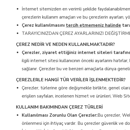
İnternet sitemizden en verimli şekilde faydalanabilmeniz 
çerezlerin kullanım amaçları ve bu çerezlerin ayarları, y
Çerez kullanılmasını
tercih etmemeniz halinde
tara
TARAYICINIZDAN ÇEREZ AYARLARINIZI DEĞİŞTİRM
ÇEREZ NEDİR VE NEDEN KULLANILMAKTADIR?
Çerezler, ziyaret ettiğiniz internet siteleri taraf
ilgili internet sitesi kullanıcının önceki ayarlarını hatırlar
sağlanır. Çerezler bu ve benzeri amaçlarla dünya geneli
ÇEREZLERLE HANGİ TÜR VERİLER İŞLENMEKTEDİR?
Çerezler, türlerine göre değişmekle birlikte, genel olar
erişilen sayfaları, incelenen hizmet ve ürünleri, Web Site
KULLANIM BAKIMINDAN ÇEREZ TÜRLERİ
Kullanılması Zorunlu Olan Çerezler:
Bu çerezler, Web 
önlenmesi için ihtiyaç vardır. Bu çerezler güvenlik ve 