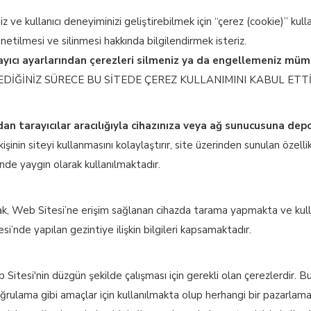
ve kullanıcı deneyiminizi geliştirebilmek için “çerez (cookie)” kulla
önetilmesi ve silinmesi hakkında bilgilendirmek isteriz.
yıcı ayarlarından çerezleri silmeniz ya da engellemeniz mü
EDİĞİNİZ SÜRECE BU SİTEDE ÇEREZ KULLANIMINI KABUL ETT
ından tarayıcılar aracılığıyla cihazınıza veya ağ sunucusuna de
, kişinin siteyi kullanmasını kolaylaştırır, site üzerinden sunulan özelli
nde yaygın olarak kullanılmaktadır.
ak, Web Sitesi’ne erişim sağlanan cihazda tarama yapmakta ve kullan
si’nde yapılan gezintiye ilişkin bilgileri kapsamaktadır.
Sitesi'nin düzgün şekilde çalışması için gerekli olan çerezlerdir. B
doğrulama gibi amaçlar için kullanılmakta olup herhangi bir pazarla