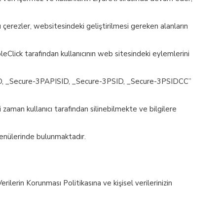
erezler, websitesindeki geliştirilmesi gereken alanların
eClick tarafından kullanıcının web sitesindeki eylemlerini
 NID, _Secure-3PAPISID, _Secure-3PSID, _Secure-3PSIDCC”
iği zaman kullanıcı tarafından silinebilmekte ve bilgilere
m menülerinde bulunmaktadır.
erilerin Korunması Politikasına ve kişisel verilerinizin