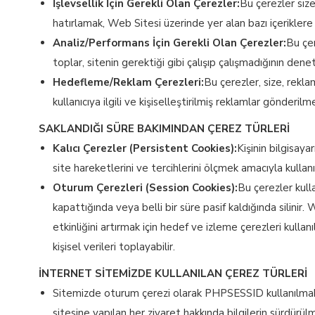
İşlevsellik İçin Gerekli Olan Çerezler:
Bu çerezler size
hatırlamak, Web Sitesi üzerinde yer alan bazı içeriklere
Analiz/Performans İçin Gerekli Olan Çerezler:
Bu çer
toplar, sitenin gerektiği gibi çalışıp çalışmadığının denet
Hedefleme/Reklam Çerezleri:
Bu çerezler, size, reklam
kullanıcıya ilgili ve kişiselleştirilmiş reklamlar gönder
SAKLANDIĞI SÜRE BAKIMINDAN ÇEREZ TÜRLERİ
Kalıcı Çerezler (Persistent Cookies):
Kişinin bilgisaya
site hareketlerini ve tercihlerini ölçmek amacıyla kullanıl
Oturum Çerezleri (Session Cookies):
Bu çerezler kulla
kapattığında veya belli bir süre pasif kaldığında silin
etkinliğini artırmak için hedef ve izleme çerezleri kullanı
kişisel verileri toplayabilir.
İNTERNET SİTEMİZDE KULLANILAN ÇEREZ TÜRLERİ
Sitemizde oturum çerezi olarak PHPSESSID kullanılmaktad
sitesine yapılan her ziyaret hakkında bilgilerin sürdürülme