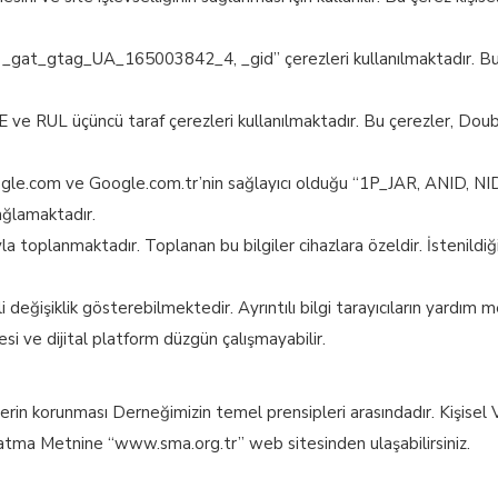
 _gat_gtag_UA_165003842_4, _gid” çerezleri kullanılmaktadır. Bu ç
 ve RUL üçüncü taraf çerezleri kullanılmaktadır. Bu çerezler, Doubl
 Google.com ve Google.com.tr’nin sağlayıcı olduğu “1P_JAR, ANID,
sağlamaktadır.
lığıyla toplanmaktadır. Toplanan bu bilgiler cihazlara özeldir. İstenild
li değişiklik gösterebilmektedir. Ayrıntılı bilgi tarayıcıların yardı
i ve dijital platform düzgün çalışmayabilir.
ilerin korunması Derneğimizin temel prensipleri arasındadır. Kişisel V
ınlatma Metnine “www.sma.org.tr” web sitesinden ulaşabilirsiniz.