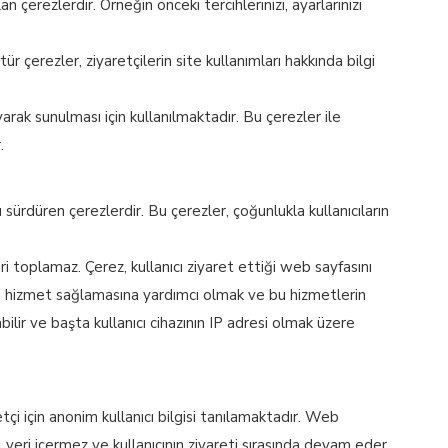
 çerezlerdir. Örneğin önceki tercihlerinizi, ayarlarınızı
ür çerezler, ziyaretçilerin site kullanımları hakkında bilgi
ayarak sunulması için kullanılmaktadır. Bu çerezler ile
.
nı sürdüren çerezlerdir. Bu çerezler, çoğunlukla kullanıcıların
eri toplamaz. Çerez, kullanıcı ziyaret ettiği web sayfasını
ere hizmet sağlamasına yardımcı olmak ve bu hizmetlerin
abilir ve başta kullanıcı cihazının IP adresi olmak üzere
i için anonim kullanıcı bilgisi tanılamaktadır. Web
el veri içermez ve kullanıcının ziyareti sırasında devam eder,