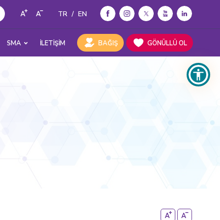
TR
/
EN
SMA
İLETİŞİM
BAĞIŞ
GÖNÜLLÜ OL