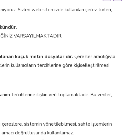
nıyoruz. Sizleri web sitemizde kullanılan çerez türleri,
mkündür.
İĞİNİZ VARSAYILMAKTADIR.
polanan küçük metin dosyalarıdır.
Çerezler aracılığıyla
klerin kullanıcıların tercihlerine göre kişiselleştirilmesi
ım tercihlerine ilişkin veri toplamaktadır. Bu veriler,
u çerezlere, sistemin yönetilebilmesi, sahte işlemlerin
ma amacı doğrultusunda kullanılamaz.