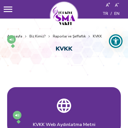
TR
/
EN
Anasayfa
Biz Kimiz?
Raporlar ve Şeffaflık
KVKK
KVKK
KVKK Web Aydınlatma Metni