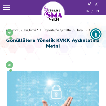
TR
/
EN
Anasayfa
Biz Kimiz?
Raporlar Ve Şeffaflık
Kvkk
Gönüllülere
Gönüllülere Yönelik KVKK Aydınlatma
Metni