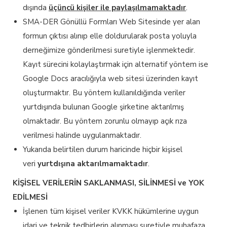
dışında
üçüncü kişiler ile paylaşılmamaktadır
.
SMA-DER Gönüllü Formları Web Sitesinde yer alan
formun çıktısı alınıp elle doldurularak posta yoluyla
derneğimize gönderilmesi suretiyle işlenmektedir.
Kayıt sürecini kolaylaştırmak için alternatif yöntem ise
Google Docs aracılığıyla web sitesi üzerinden kayıt
oluşturmaktır. Bu yöntem kullanıldığında veriler
yurtdışında bulunan Google şirketine aktarılmış
olmaktadır. Bu yöntem zorunlu olmayıp açık rıza
verilmesi halinde uygulanmaktadır.
Yukarıda belirtilen durum haricinde hiçbir kişisel
veri
yurtdışına aktarılmamaktadır
.
KİŞİSEL VERİLERİN SAKLANMASI, SİLİNMESİ ve YOK
EDİLMESİ
İşlenen tüm kişisel veriler KVKK hükümlerine uygun
idari ve teknik tedbirlerin alınması suretiyle muhafaza