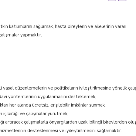
n katılımlarını sağlamak, hasta bireylerin ve ailelerinin yararı
 çalışmalar yapmaktır.
ili yasal düzenlemelerin ve politikaların iyileştirilmesine yönelik ç
edavi yöntemlerinin uygulanmasını desteklemek,
arı her alanda ücretsiz, erişilebilir imkânlar sunmak,
iş birliği ve çalışmalar yürütmek,
lığı artıracak çalışmalarla önyargılardan uzak, bilinçli bireylerden ol
izmetlerinin desteklenmesi ve iyileştirilmesini sağlamaktır.