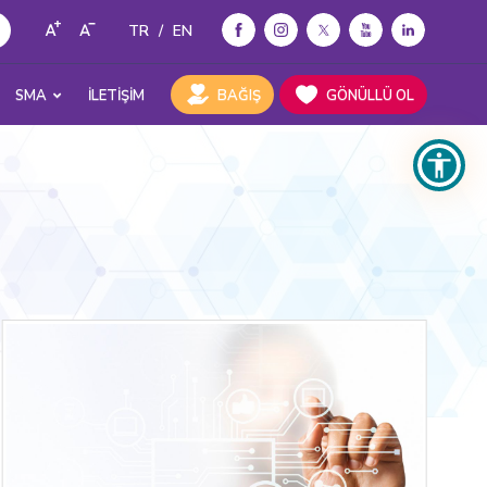
TR
/
EN
SMA
İLETİŞİM
BAĞIŞ
GÖNÜLLÜ OL