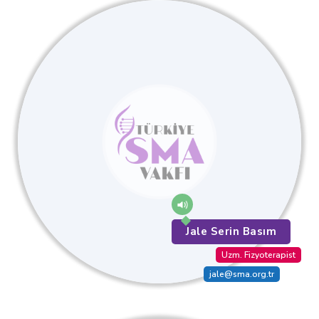
Jale Serin Basım
Uzm. Fizyoterapist
jale@sma.org.tr