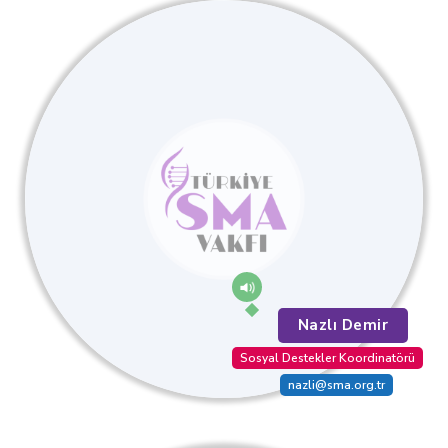
Nazlı Demir
Sosyal Destekler Koordinatörü
nazli@sma.org.tr