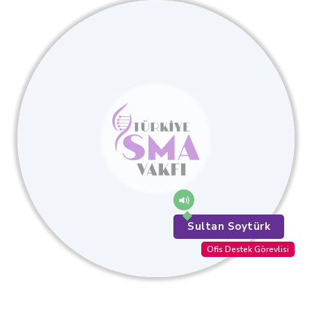
Sultan Soytürk
Ofis Destek Görevlisi