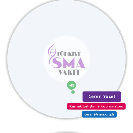
Ceren Yücel
Kaynak Geliştirme Koordinatörü
ceren@sma.org.tr