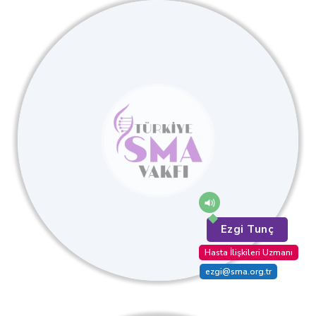
Ezgi Tunç
Hasta İlişkileri Uzmanı
ezgi@sma.org.tr