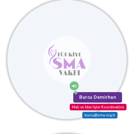
Burcu Demirhan
Mali ve İdari İşler Koordinatörü
burcu@sma.org.tr