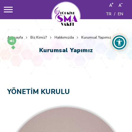
TR
/
EN
Anasayfa
Biz Kimiz?
Hakkımızda
Kurumsal Yapımız
Kurumsal Yapımız
YÖNETİM KURULU