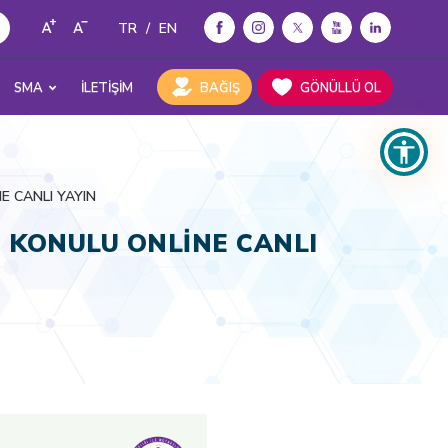
TR
/
EN
SMA
İLETİŞİM
BAĞIŞ
GÖNÜLLÜ OL
E CANLI YAYIN
" KONULU ONLİNE CANLI