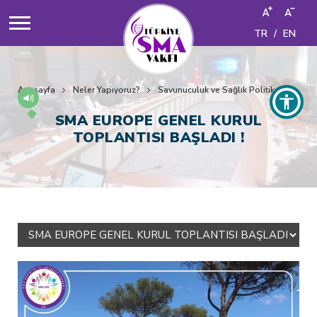
TR
/
EN
Anasayfa
Neler Yapıyoruz?
Savunuculuk ve Sağlık Politikaları
Z
SMA EUROPE GENEL KURUL
TOPLANTISI BAŞLADI !