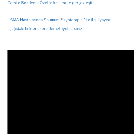
Cemile Bozdemir Özel'in katılımı ile gerçekleşti.
"SMA Hastalarında Solunum Fizyoterapisi" ile ilgili yayını
aşağıdaki linkler üzerinden izleyebilirsiniz.