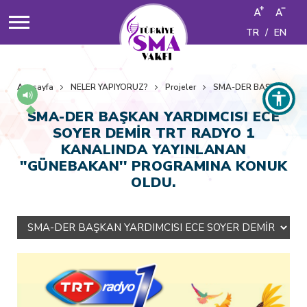
TR
/
EN
Anasayfa
NELER YAPIYORUZ?
Projeler
SMA-DER BAŞKAN YARD
SMA-DER BAŞKAN YARDIMCISI ECE
SOYER DEMİR TRT RADYO 1
KANALINDA YAYINLANAN
''GÜNEBAKAN'' PROGRAMINA KONUK
OLDU.