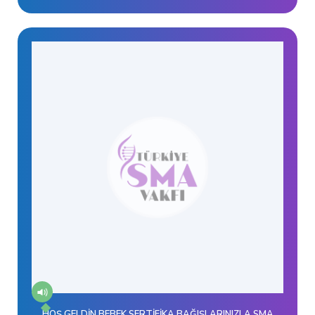
HOŞ GELDİN BEBEK SERTİFİKA BAĞIŞLARINIZLA SMA