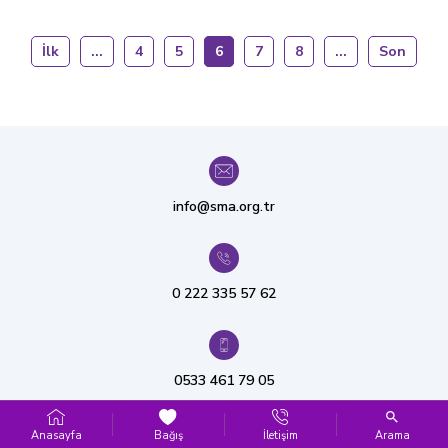
İlk
...
4
5
6
7
8
...
Son
info@sma.org.tr
0 222 335 57 62
0533 461 79 05
Anasayfa
Bağış
İletişim
Arama