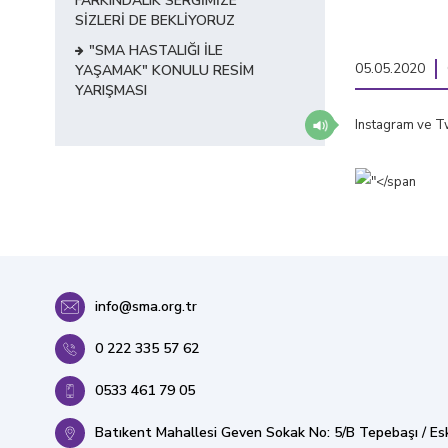
FARKINDALIK SERGİMİZE
SİZLERİ DE BEKLİYORUZ
"SMA HASTALIĞI İLE
05.05.2020
YAŞAMAK" KONULU RESİM
YARIŞMASI
Instagram ve Twi
info@sma.org.tr
0 222 335 57 62
0533 461 79 05
Batıkent Mahallesi Geven Sokak No: 5/B Tepebaşı / Esk