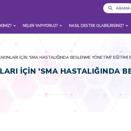
ARAMA
 KİMİZ?
NELER YAPIYORUZ?
NASIL DESTEK OLABİLİRSİNİZ?
KINLARI İÇİN 'SMA HASTALIĞINDA BESLENME YÖNETİMİ' EĞİTİM
ARI İÇİN 'SMA HASTALIĞINDA BE