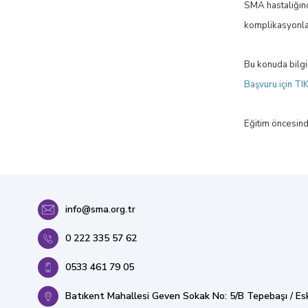
SMA hastalığınd
komplikasyonla
Bu konuda bilgi
Başvuru için TI
Eğitim öncesinde 
info@sma.org.tr
0 222 335 57 62
0533 461 79 05
Batıkent Mahallesi Geven Sokak No: 5/B Tepebaşı / Esk