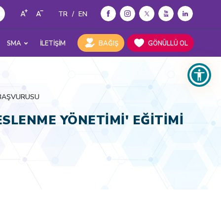
TR
/
EN
SMA
İLETİŞİM
BAĞIŞ
GÖNÜLLÜ OL
İ BAŞVURUSU
SLENME YÖNETİMİ' EĞİTİMİ