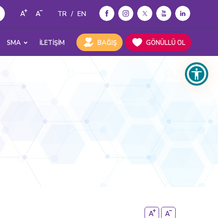
TR
/
EN
SMA
İLETİŞİM
BAĞIŞ
GÖNÜLLÜ OL