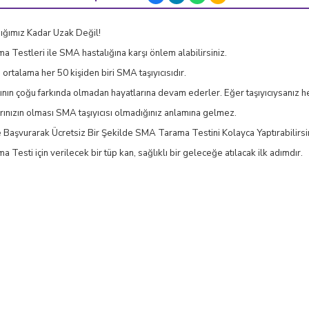
ğımız Kadar Uzak Değil!
ma Testleri ile SMA hastalığına karşı önlem alabilirsiniz.
talama her 50 kişiden biri SMA taşıyıcısıdır.
ının çoğu farkında olmadan hayatlarına devam ederler. Eğer taşıyıcıysanız he
arınızın olması SMA taşıyıcısı olmadığınız anlamına gelmez.
 Başvurarak Ücretsiz Bir Şekilde SMA Tarama Testini Kolayca Yaptırabilirsin
ma Testi için verilecek bir tüp kan, sağlıklı bir geleceğe atılacak ilk adımdır.