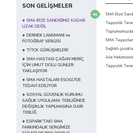
SON GELİŞMELER
SMA Bize Sandı
SMA BİZE SANDIĞIMIZ KADAR
Taşıyıcılık Tara
UZAK DEĞİL
Toplumumuzda or
DERNEK LANSMANI ve
SMA Taşıyıcılar
FOTOĞRAF SERGİSİ
Sağlıklı çocukl
TİTCK GÖRÜŞMELERİ
Aile Hekimizine
SMA HASTASI ÇAĞAN MERİÇ
İÇİN UMUT DOLU GÜNLER
Taşıyıcılık Tara
YAKLAŞIYOR
SMA HASTALARI ESOGÜ'DE
TEDAVİ EDİLİYOR
SOSYAL GÜVENLİK KURUMU
SAĞLIK UYGULAMA TEBLİĞİNDE
DEĞİŞİKLİK YAPILMASINA DAİR
TEBLİĞ
ESPARK'TAKİ SMA
FARKINDALIK SERGİMİZE