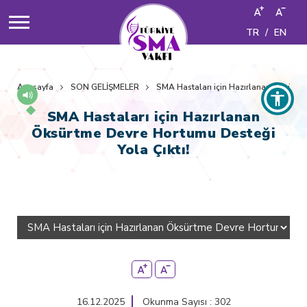
TR
/
EN
Anasayfa
SON GELİŞMELER
SMA Hastaları için Hazırlanan Öksürtm
SMA Hastaları için Hazırlanan
Öksürtme Devre Hortumu Desteği
Yola Çıktı!
16.12.2025
Okunma Sayısı : 302