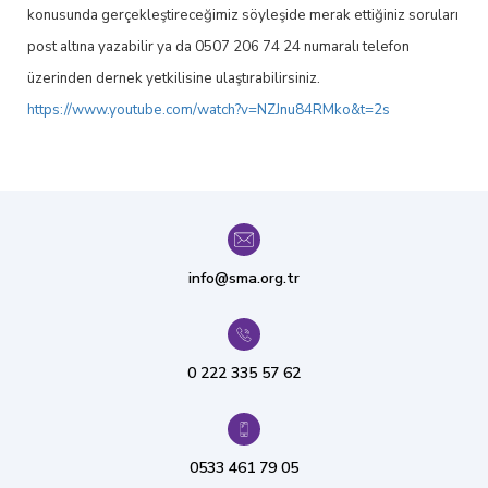
konusunda gerçekleştireceğimiz söyleşide merak ettiğiniz soruları
post altına yazabilir ya da 0507 206 74 24 numaralı telefon
üzerinden dernek yetkilisine ulaştırabilirsiniz.
https://www.youtube.com/watch?v=NZJnu84RMko&t=2s
info@sma.org.tr
0 222 335 57 62
0533 461 79 05