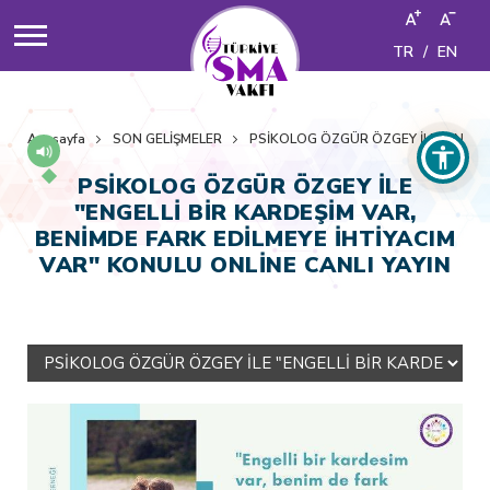
TR
/
EN
Anasayfa
SON GELİŞMELER
PSİKOLOG ÖZGÜR ÖZGEY İLE "ENGELL
PSİKOLOG ÖZGÜR ÖZGEY İLE
"ENGELLİ BİR KARDEŞİM VAR,
BENİMDE FARK EDİLMEYE İHTİYACIM
VAR" KONULU ONLİNE CANLI YAYIN