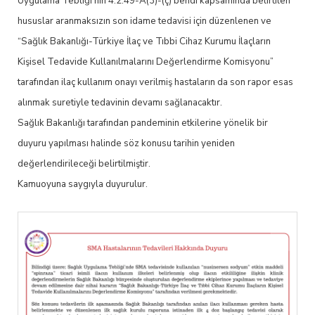
Uygulama Tebliği’nin 4.2.49-A(3)-(ç) bendi kapsamında belirtilen
hususlar aranmaksızın son idame tedavisi için düzenlenen ve
“Sağlık Bakanlığı-Türkiye İlaç ve Tıbbi Cihaz Kurumu İlaçların
Kişisel Tedavide Kullanılmalarını Değerlendirme Komisyonu”
tarafından ilaç kullanım onayı verilmiş hastaların da son rapor esas
alınmak suretiyle tedavinin devamı sağlanacaktır.
Sağlık Bakanlığı tarafından pandeminin etkilerine yönelik bir
duyuru yapılması halinde söz konusu tarihin yeniden
değerlendirileceği belirtilmiştir.
Kamuoyuna saygıyla duyurulur.