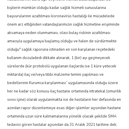
kişilerin mümkün olduğu kadar sağlık hizmeti sunucularına
başvurularının azaltılması koronavirüs hastalığı ile mücadelede
önem arz ettiğinden vatandaşlarımızın sağlık hizmetine erişiminde
aksamaya neden olunmaması, olası bulaş riskinin azaltılması
amacıyla uygulamaya başlamış olduğu ve halen de sürdürmekte
olduğu" sağlık raporuna istinaden en son karşılanan reçetedeki
kullanım dozu/adedi dikkate alınarak, 1 (bir) ayı geçmeyecek
sürelerde (kür protokolü uygulanan ilaçlarda ise 1 küre yetecek
miktarda) ilaç ve/veya tıbbi malzeme temini yapılması ve
bedellerinin Kurumca karşılanması” uygulamasında olduğu üzere
her ne kadar söz konusu ilaç hastane ortamında intratekal (omurilik
sıvısı içine) olarak uygulanmakta ise de hastaların her defasında en
azından rapor düzenlemeye esas diğer işlemler açısından hastane
ortamında uzun süre kalmamalarına yönelik olacak şekilde SMA
tedavisi gören hastalar açısından da;31 Aralık 2021 tarihine dek;