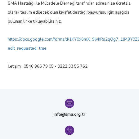
SMA Hastalığı İle Mücadele Derneği tarafından adresinize ücretsiz
olarak teslim edilecek olan kıyafet desteği başvurusu için; aşağıda
bulunan linke tıklayabilirsiniz.
https://docs.google.com/forms/d/1KY0x6mX_9lvhRs2qOg7_1lM9Y0Z
edit_requested=true
İletişim : 0546 966 79 05 - 0222 33 55 762
info@sma.org.tr