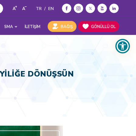
TR
/
EN
SMA
İLETİŞİM
BAĞIŞ
GÖNÜLLÜ OL
İYİLİĞE DÖNÜŞSÜN