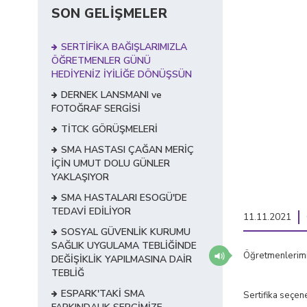
SON GELİŞMELER
SERTİFİKA BAĞIŞLARIMIZLA
ÖĞRETMENLER GÜNÜ
HEDİYENİZ İYİLİĞE DÖNÜŞSÜN
DERNEK LANSMANI ve
FOTOĞRAF SERGİSİ
TİTCK GÖRÜŞMELERİ
SMA HASTASI ÇAĞAN MERİÇ
İÇİN UMUT DOLU GÜNLER
YAKLAŞIYOR
SMA HASTALARI ESOGÜ'DE
TEDAVİ EDİLİYOR
11.11.2021
SOSYAL GÜVENLİK KURUMU
SAĞLIK UYGULAMA TEBLİĞİNDE
Öğretmenlerimiz
DEĞİŞİKLİK YAPILMASINA DAİR
TEBLİĞ
ESPARK'TAKİ SMA
Sertifika seçene