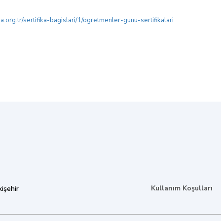
.org.tr/sertifika-bagislari/1/ogretmenler-gunu-sertifikalari
Kullanım Koşulları
işehir