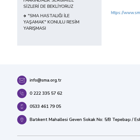
FARKINDALIK SERGİMİZE
SİZLERİ DE BEKLİYORUZ
https://www.sma
"SMA HASTALIĞI İLE
YAŞAMAK" KONULU RESİM
YARIŞMASI
info@sma.org.tr
0 222 335 57 62
0533 461 79 05
Batıkent Mahallesi Geven Sokak No: 5/B Tepebaşı / Esk