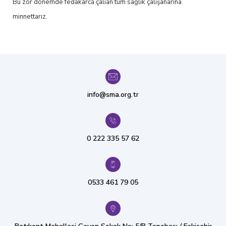
Bu zor dönemde fedakarca çalıan tüm sağlık çalışanarına
minnettarız.
info@sma.org.tr
0 222 335 57 62
0533 461 79 05