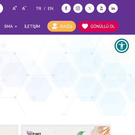
TR
/
EN
SMA
İLETİŞİM
BAĞIŞ
GÖNÜLLÜ OL