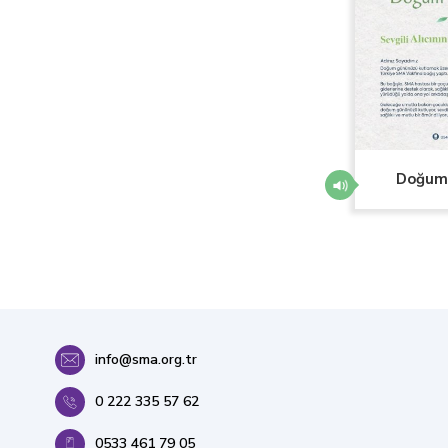
Doğum 
info@sma.org.tr
0 222 335 57 62
0533 461 79 05