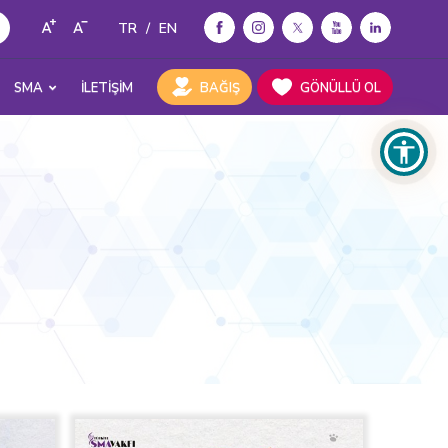
TR
/
EN
SMA
İLETİŞİM
BAĞIŞ
GÖNÜLLÜ OL